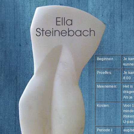
Beginnen :
Je kan
kunne
Proefles:
Je kan
8.00 .
Meenemen:
Het is
dragen
Als je
Kosten:
Voor 
minder
Reken
U-pas
Periode I
aug/se