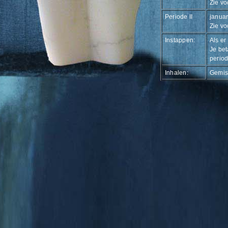
Zie vo
Periode II
januar
Zie vo
Instappen:
Als er
Je bet
period
Inhalen:
Gemist